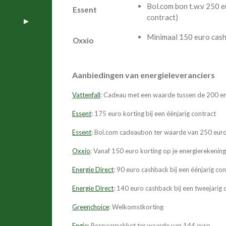
Bol.com bon t.w.v 250 eu
Essent
contract)
Minimaal 150 euro cas
Oxxio
Aanbiedingen van energieleveranciers
Vattenfall
: Cadeau met een waarde tussen de 200 e
Essent
: 175 euro korting bij een éénjarig contract
Essent
: Bol.com cadeaubon ter waarde van 250 euro b
Oxxio
: Vanaf 150 euro korting op je energierekenin
Energie Direct
: 90 euro cashback bij een éénjarig con
Energie Direct
: 140 euro cashback bij een tweejarig 
Greenchoice
: Welkomstkorting
Engie
: Bespaarpakket ter waarde van 144 euro