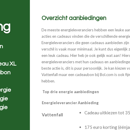
Overzicht aanbiedingen
ng
De meeste energieleveranciers hebben een leuke aanb
acties en cadeaus vinden die de verschillende energie
Energieleveranciers die geen cadeaus aanbieden zijn
en
verschil is vaak maar minimaal. Je kunt dus eigenlijk
een leuk cadeau. Hier heb je ook gelijk wat aan! Hier
energieleveranciers met hun cadeaus en aanbiedingen
eau XL
beste actie is, dit is puur persoonlijk. Je kan kieze
ubon
Vattenfall maar een cadeaubon bij Bol.com is ook fijn
hebben.
rgie
Top drie energie aanbiedingen
gie
Energieleverancier
Aanbieding
gie
Cadeau uitkiezen tot 3
Vattenfall
175 euro korting (éénja