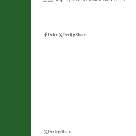
Delen
Deel
Share
Deel
Share