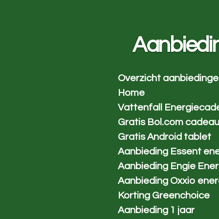
Ga
direct
naar
Aanbiedi
de
hoofdinhoud
Overzicht aanbieding
Home
Vattenfall Energiecad
Gratis Bol.com cadea
Gratis Android tablet
Aanbieding Essent ene
Aanbieding Engie Ener
Aanbieding Oxxio ener
Korting Greenchoice
Aanbieding 1 jaar