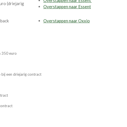
Overstappen naar Essent
ro (driejarig
Overstappen naar Essent
hback
Overstappen naar Oxxio
n 350 euro
ij een driejarig contract
g
tract
contract